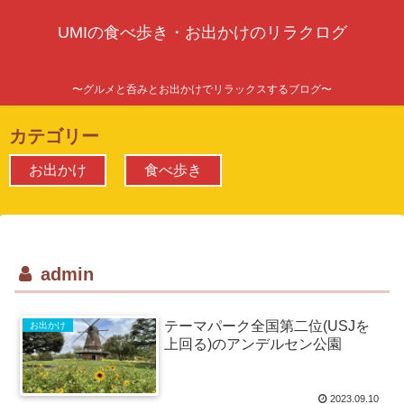
UMIの食べ歩き・お出かけのリラクログ
〜グルメと呑みとお出かけでリラックスするブログ〜
カテゴリー
お出かけ
食べ歩き
admin
テーマパーク全国第二位(USJを
お出かけ
上回る)のアンデルセン公園
2023.09.10