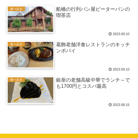
船橋の行列パン屋ピーターパンの
食べ歩き
喫茶店
2023.09.10
葛飾老舗洋食レストランのキッチ
食べ歩き
ンポパイ
2023.09.10
銀座の老舗高級中華でランチ～で
食べ歩き
も1700円とコスパ最高
2023.08.15